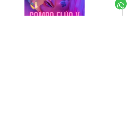
*Combo Fluo y luminoso para 25 personas
Código 59077
$ 52.000
SIN STOCK
n. Vta.: 1
x Vta: 100000