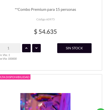
**Combo Premium para 15 personas
Código 60975
$ 54.635
SIN STOCK
n. Vta.: 1
x Vta: 100000
LTA DISPONIBILIDAD