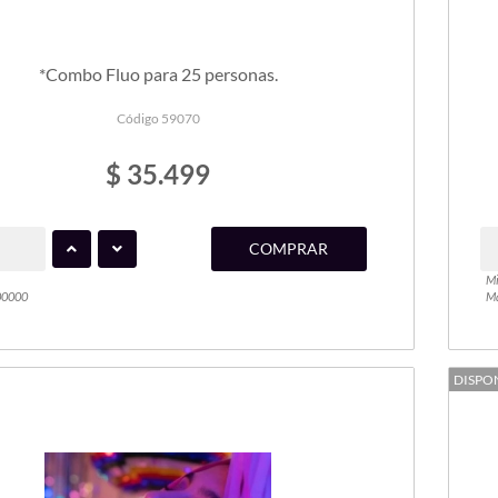
*Combo Fluo para 25 personas.
Código 59070
$ 35.499
COMPRAR
Mi
00000
Ma
DISPO