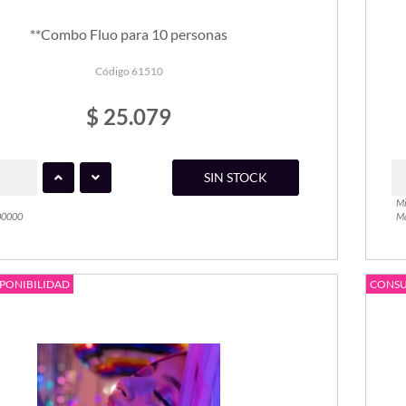
**Combo Fluo para 10 personas
Código 61510
$ 25.079
SIN STOCK
Mi
00000
Ma
PONIBILIDAD
CONSU