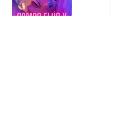
*Combo Fluo y luminoso para 100 personas
Código 59079
$ 154.999
SIN STOCK
Mi
00000
Ma