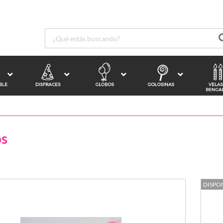
s
DISPO