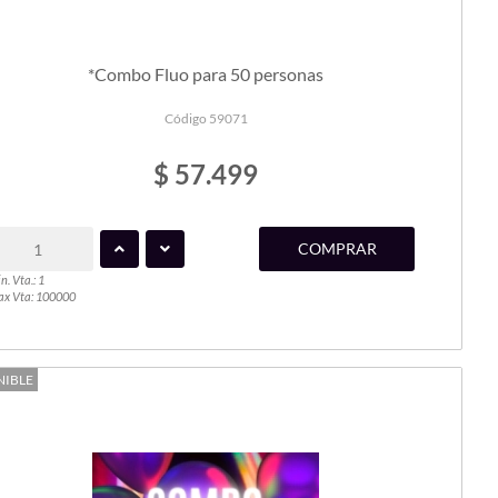
*Combo Fluo para 50 personas
Código 59071
$ 57.499
COMPRAR
n. Vta.: 1
x Vta: 100000
NIBLE