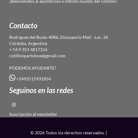
¡Bienvenidos al asombroso e infinito mundo del cotillón!
Contacto
Rodríguez del Busto 4086, Dinosaurio Mall - Loc. 26
Córdoba, Argentina
+ 54 9 351 4817316
cotillonpartylove@gmail.com
PODEMOS AYUDARTE?
+5493515931854
Seguinos en las redes
Suscripción al newsletter
© 2026 Todos los derechos reservados. |