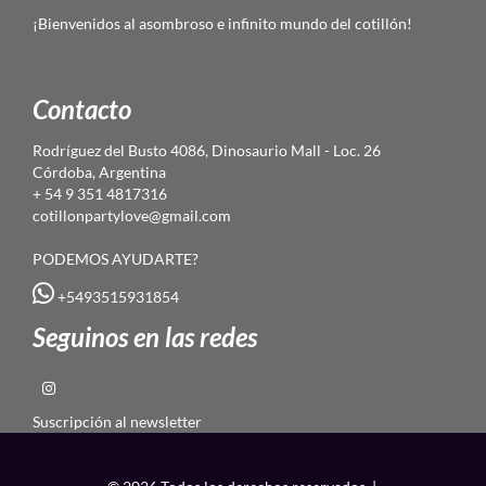
¡Bienvenidos al asombroso e infinito mundo del cotillón!
Contacto
Rodríguez del Busto 4086, Dinosaurio Mall - Loc. 26
Córdoba, Argentina
+ 54 9 351 4817316
cotillonpartylove@gmail.com
PODEMOS AYUDARTE?
+5493515931854
Seguinos en las redes
Suscripción al newsletter