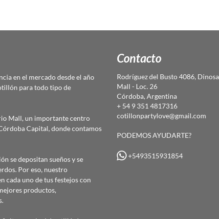
Contacto
Rodríguez del Busto 4086, Dinosa
cia en el mercado desde el año
Mall - Loc. 26
otillón para todo tipo de
Córdoba, Argentina
+ 54 9 351 4817316
cotillonpartylove@gmail.com
io Mall, un importante centro
e Córdoba Capital, donde contamos
PODEMOS AYUDARTE?
+5493515931854
ón se depositan sueños y se
erdos. Por eso, nuestro
 cada uno de tus festejos con
mejores productos,
s.