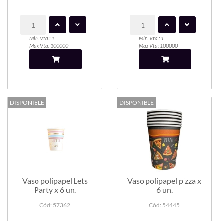
Min. Vta.: 1
Min. Vta.: 1
Max Vta: 100000
Max Vta: 100000
DISPONIBLE
DISPONIBLE
Vaso polipapel Lets
Vaso polipapel pizza x
Party x 6 un.
6 un.
Cód: 57362
Cód: 54445