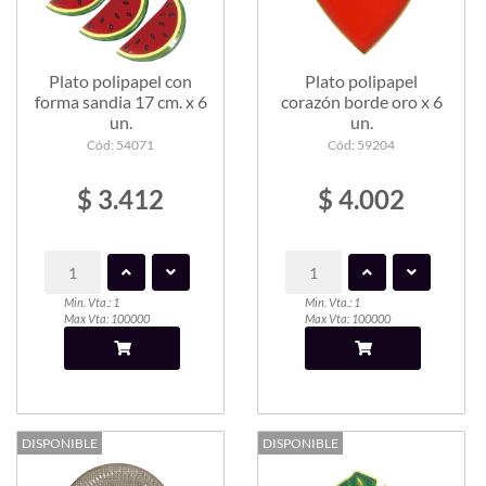
Plato polipapel con
Plato polipapel
forma sandia 17 cm. x 6
corazón borde oro x 6
un.
un.
Cód: 54071
Cód: 59204
$ 3.412
$ 4.002
Min. Vta.: 1
Min. Vta.: 1
Max Vta: 100000
Max Vta: 100000
DISPONIBLE
DISPONIBLE