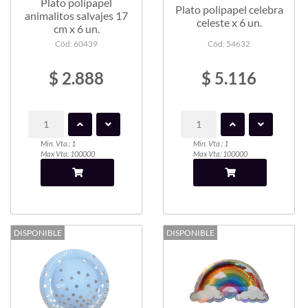
Plato polipapel
Plato polipapel celebra
animalitos salvajes 17
celeste x 6 un.
cm x 6 un.
Cód: 60439
Cód: 54632
$ 2.888
$ 5.116
Min. Vta.: 1
Min. Vta.: 1
Max Vta: 100000
Max Vta: 100000
DISPONIBLE
DISPONIBLE