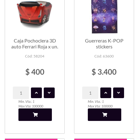
Caja Pochoclera 3D
Guerreras K-POP
auto Ferrari Roja x un.
stickers
Cód: 58204
Cód: 63600
$ 400
$ 3.400
Min. Vta.: 1
Min. Vta.: 1
Max Vta: 100000
Max Vta: 100000