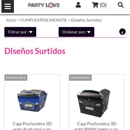
(
0
)
Inicio
>
CUMPLEAÑOS INFANTIL
>
Diseños Surtidos
Filtrar por:
Ordenar por:
Diseños Surtidos
DISPONIBLE
DISPONIBLE
Caja Pochoclera 3D
Caja Pochoclera 3D
auto Audi azul x un.
auto BMW negro x un.