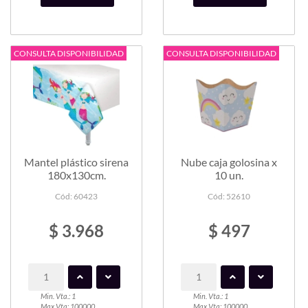
CONSULTA DISPONIBILIDAD
CONSULTA DISPONIBILIDAD
Mantel plástico sirena
Nube caja golosina x
180x130cm.
10 un.
Cód: 60423
Cód: 52610
$ 3.968
$ 497
Min. Vta.: 1
Min. Vta.: 1
Max Vta: 100000
Max Vta: 100000