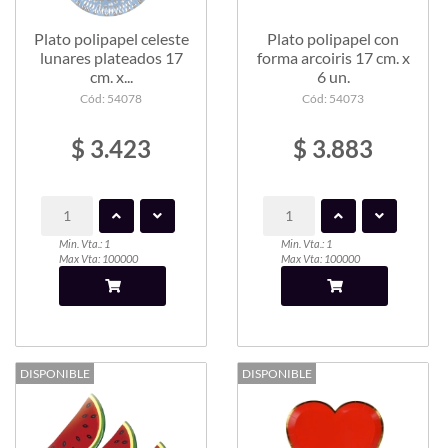
Plato polipapel celeste
Plato polipapel con
lunares plateados 17
forma arcoiris 17 cm. x
cm. x...
6 un.
Cód: 54078
Cód: 54073
$ 3.423
$ 3.883
Min. Vta.: 1
Min. Vta.: 1
Max Vta: 100000
Max Vta: 100000
DISPONIBLE
DISPONIBLE