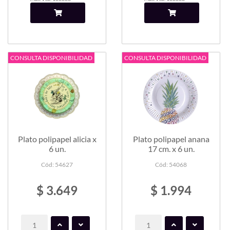
CONSULTA DISPONIBILIDAD
CONSULTA DISPONIBILIDAD
Plato polipapel alicia x
Plato polipapel anana
6 un.
17 cm. x 6 un.
Cód: 54627
Cód: 54068
$ 3.649
$ 1.994