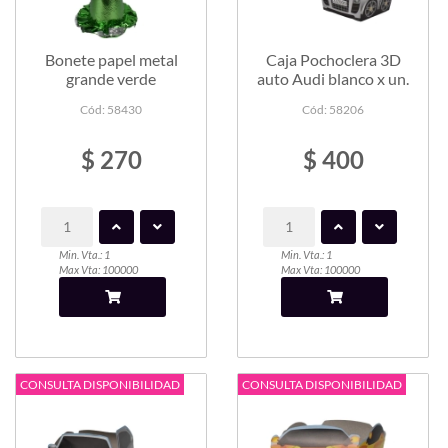
Bonete papel metal
Caja Pochoclera 3D
grande verde
auto Audi blanco x un.
Cód: 58430
Cód: 58206
$ 270
$ 400
Min. Vta.: 1
Min. Vta.: 1
Max Vta: 100000
Max Vta: 100000
CONSULTA DISPONIBILIDAD
CONSULTA DISPONIBILIDAD