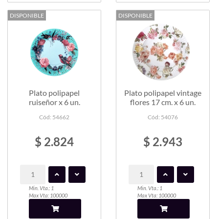
DISPONIBLE
DISPONIBLE
Plato polipapel
Plato polipapel vintage
ruiseñor x 6 un.
flores 17 cm. x 6 un.
Cód: 54662
Cód: 54076
$ 2.824
$ 2.943
Min. Vta.: 1
Min. Vta.: 1
Max Vta: 100000
Max Vta: 100000