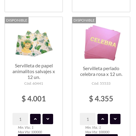
DISPONIBLE
DISPONIBLE
Servilleta de papel
Servilleta perlado
animalitos salvajes x
celebra rosa x 12 un.
12 un.
Cód: 60441
Cód: 55533
$ 4.001
$ 4.355
Min. Vta.: 1
Min. Vta.: 1
Max Vta: 100000
Max Vta: 100000