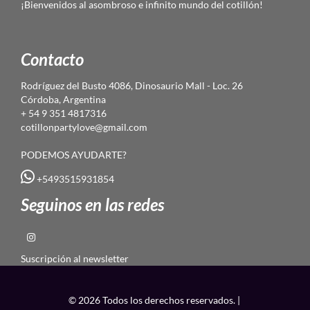
¡Bienvenidos al asombroso e infinito mundo del cotillón!
Contacto
Rodríguez del Busto 4086, Dinosaurio Mall - Loc. 26
Córdoba, Argentina
+ 54 9 351 4817316
cotillonpartylove@gmail.com
PODEMOS AYUDARTE?
+5493515931854
Seguinos en las redes
Suscripción al newsletter
© 2026 Todos los derechos reservados. |