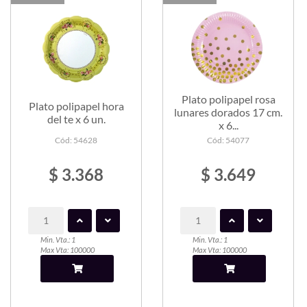
Plato polipapel rosa
Plato polipapel hora
lunares dorados 17 cm.
del te x 6 un.
x 6...
Cód: 54628
Cód: 54077
$ 3.368
$ 3.649
Min. Vta.: 1
Min. Vta.: 1
Max Vta: 100000
Max Vta: 100000