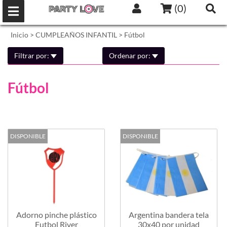
(
0
)
Inicio
>
CUMPLEAÑOS INFANTIL
>
Fútbol
Filtrar por:
Ordenar por:
Fútbol
DISPONIBLE
DISPONIBLE
Adorno pinche plástico
Argentina bandera tela
Futbol River
30x40 por unidad