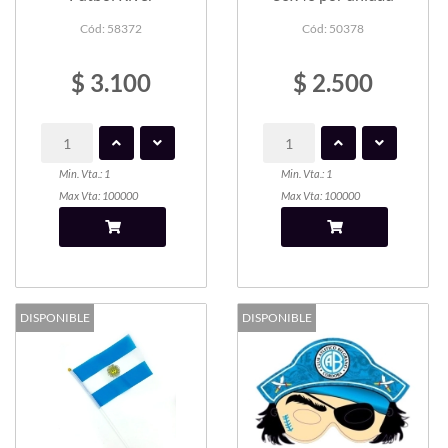
Cód: 58372
Cód: 50378
$ 3.100
$ 2.500
Min. Vta.: 1
Min. Vta.: 1
Max Vta: 100000
Max Vta: 100000
DISPONIBLE
DISPONIBLE