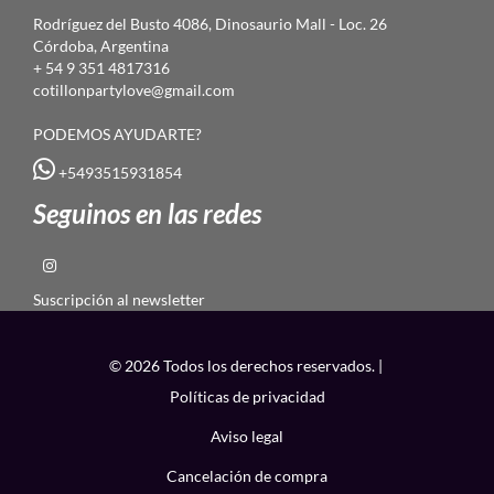
Rodríguez del Busto 4086, Dinosaurio Mall - Loc. 26
Córdoba, Argentina
+ 54 9 351 4817316
cotillonpartylove@gmail.com
PODEMOS AYUDARTE?
+5493515931854
Seguinos en las redes
Suscripción al newsletter
© 2026 Todos los derechos reservados. |
Políticas de privacidad
Aviso legal
Cancelación de compra