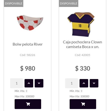
DISPONIBLE
DISPONIBLE
Caja pochoclera Clown
Bolw pelota River
camiseta Boca x un.
Cód: 58226
Cód: 42005
$ 980
$ 330
Min. Vta.: 1
Min. Vta.: 1
Max Vta: 100000
Max Vta: 100000