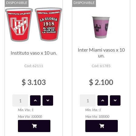
DISPONIBLE
DISPONIBLE
Inter Miami vasos x 10
Instituto vaso x 10 un.
un.
Cód: 62111
Cód: 61785
$ 3.103
$ 2.100
Min. Vta.: 1
Min. Vta.: 1
Max Vta: 100000
Max Vta: 100000