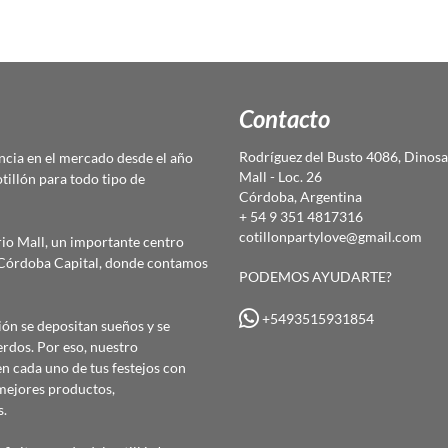
Contacto
Rodríguez del Busto 4086, Dinosa
cia en el mercado desde el año
Mall - Loc. 26
otillón para todo tipo de
Córdoba, Argentina
+ 54 9 351 4817316
cotillonpartylove@gmail.com
io Mall, un importante centro
e Córdoba Capital, donde contamos
PODEMOS AYUDARTE?
+5493515931854
ón se depositan sueños y se
erdos. Por eso, nuestro
 cada uno de tus festejos con
mejores productos,
s.