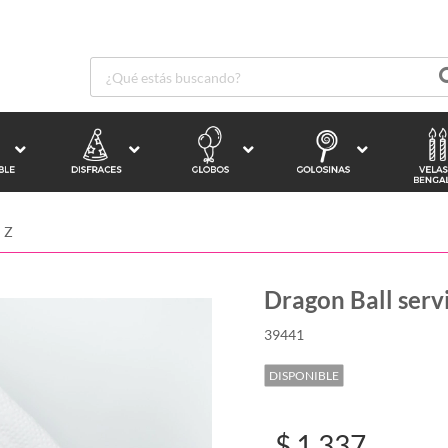
 Z
Dragon Ball servi
39441
DISPONIBLE
$ 1.337