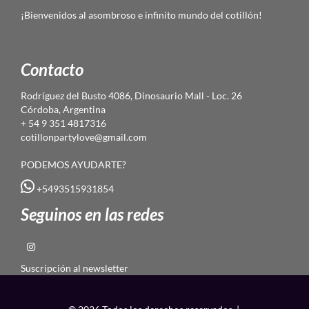
¡Bienvenidos al asombroso e infinito mundo del cotillón!
Contacto
Rodríguez del Busto 4086, Dinosaurio Mall - Loc. 26
Córdoba, Argentina
+ 54 9 351 4817316
cotillonpartylove@gmail.com
PODEMOS AYUDARTE?
+5493515931854
Seguinos en las redes
Suscripción al newsletter