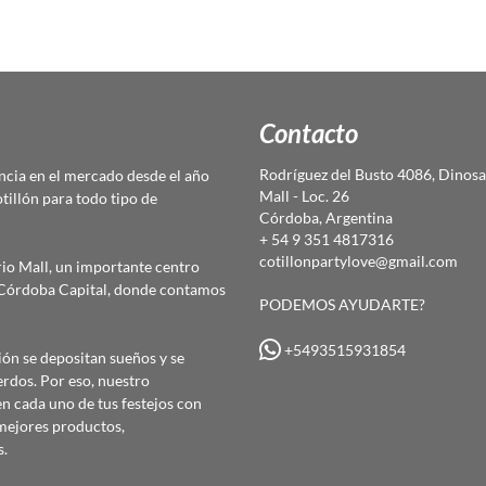
Contacto
Rodríguez del Busto 4086, Dinosa
cia en el mercado desde el año
Mall - Loc. 26
otillón para todo tipo de
Córdoba, Argentina
+ 54 9 351 4817316
cotillonpartylove@gmail.com
io Mall, un importante centro
e Córdoba Capital, donde contamos
PODEMOS AYUDARTE?
+5493515931854
ón se depositan sueños y se
erdos. Por eso, nuestro
 cada uno de tus festejos con
mejores productos,
s.