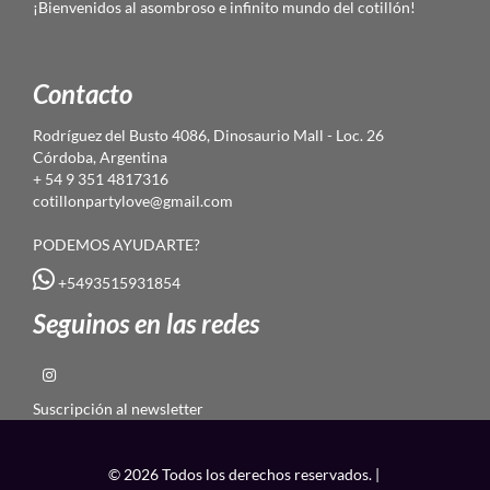
¡Bienvenidos al asombroso e infinito mundo del cotillón!
Contacto
Rodríguez del Busto 4086, Dinosaurio Mall - Loc. 26
Córdoba, Argentina
+ 54 9 351 4817316
cotillonpartylove@gmail.com
PODEMOS AYUDARTE?
+5493515931854
Seguinos en las redes
Suscripción al newsletter
© 2026 Todos los derechos reservados. |