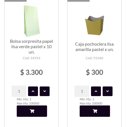
Bolsa sorpresita papel
Caja pochoclera lisa
lisa verde pastel x 10
amarilla pastel x un.
un.
Cód: 54593
Cód: 55340
$ 3.300
$ 300
Min. Vta.: 1
Min. Vta.: 1
Max Vta: 100000
Max Vta: 100000