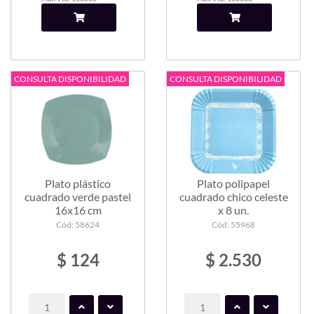
CONSULTA DISPONIBILIDAD
CONSULTA DISPONIBILIDAD
Plato plástico
Plato polipapel
cuadrado verde pastel
cuadrado chico celeste
16x16 cm
x 8 un.
Cód: 58624
Cód: 55968
$ 124
$ 2.530