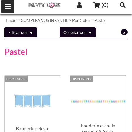
(
0
)
Inicio
>
CUMPLEAÑOS INFANTIL
>
Por Color
>
Pastel
Filtrar por:
Ordenar por:
Pastel
DISPONIBLE
DISPONIBLE
banderin estrella
Banderin celeste
pastel x 3,6 mts.