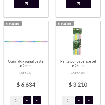
DISPONIBLE
DISPONIBLE
Guirnalda panal pastel
Pajita polipapel pastel
x 2 mts.
x 24 un.
Cód: 57378
Cód: 54106
$ 6.634
$ 3.210