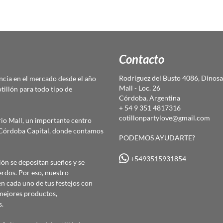
Contacto
Rodríguez del Busto 4086, Dinosa
cia en el mercado desde el año
Mall - Loc. 26
otillón para todo tipo de
Córdoba, Argentina
+ 54 9 351 4817316
cotillonpartylove@gmail.com
io Mall, un importante centro
e Córdoba Capital, donde contamos
PODEMOS AYUDARTE?
+5493515931854
ón se depositan sueños y se
erdos. Por eso, nuestro
 cada uno de tus festejos con
mejores productos,
s.