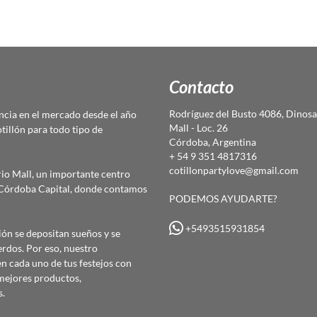
Contacto
Rodríguez del Busto 4086, Dinosa
cia en el mercado desde el año
Mall - Loc. 26
otillón para todo tipo de
Córdoba, Argentina
+ 54 9 351 4817316
cotillonpartylove@gmail.com
io Mall, un importante centro
e Córdoba Capital, donde contamos
PODEMOS AYUDARTE?
+5493515931854
ón se depositan sueños y se
erdos. Por eso, nuestro
 cada uno de tus festejos con
mejores productos,
s.