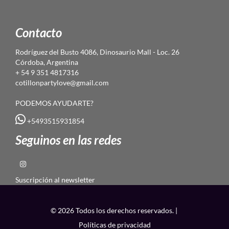
Contacto
Rodríguez del Busto 4086, Dinosaurio Mall - Loc. 26
Córdoba, Argentina
+ 54 9 351 4817316
cotillonpartylove@gmail.com
PODEMOS AYUDARTE?
+5493515931854
Seguinos en las redes
Suscripción al newsletter
© 2026 Todos los derechos reservados. |
Políticas de privacidad