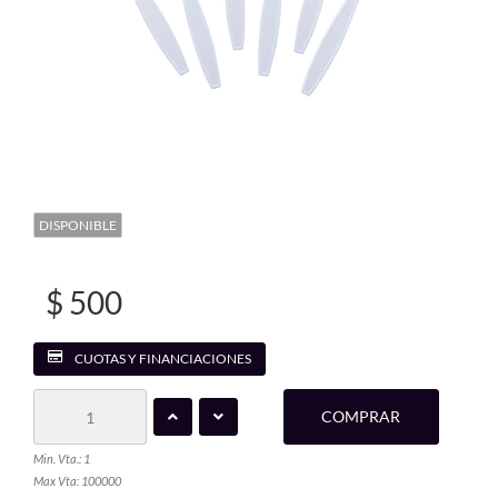
DISPONIBLE
$ 500
CUOTAS Y FINANCIACIONES
COMPRAR
Min. Vta.: 1
Max Vta: 100000