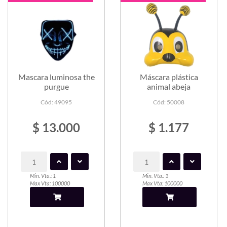
Mascara luminosa the
Máscara plástica
purgue
animal abeja
Cód: 49095
Cód: 50008
$ 13.000
$ 1.177
Min. Vta.: 1
Min. Vta.: 1
Max Vta: 100000
Max Vta: 100000