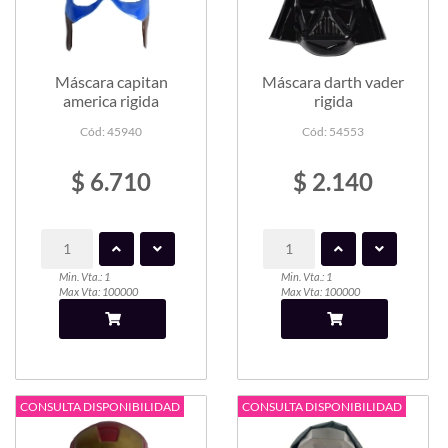
Máscara capitan
Máscara darth vader
america rigida
rigida
Cód: 45940
Cód: 54553
$ 6.710
$ 2.140
Min. Vta.: 1
Min. Vta.: 1
Max Vta: 100000
Max Vta: 100000
CONSULTA DISPONIBILIDAD
CONSULTA DISPONIBILIDAD