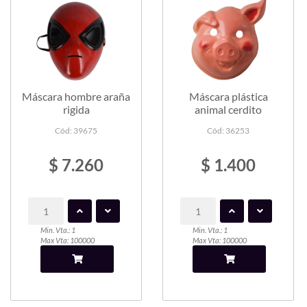
Máscara hombre araña
Máscara plástica
rigida
animal cerdito
Cód: 39675
Cód: 36253
$ 7.260
$ 1.400
Min. Vta.: 1
Min. Vta.: 1
Max Vta: 100000
Max Vta: 100000