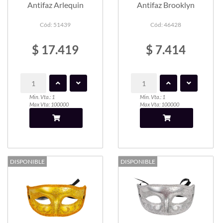
Antifaz Arlequin
Antifaz Brooklyn
Cód: 51439
Cód: 46428
$ 17.419
$ 7.414
Min. Vta.: 1
Min. Vta.: 1
Max Vta: 100000
Max Vta: 100000
DISPONIBLE
DISPONIBLE