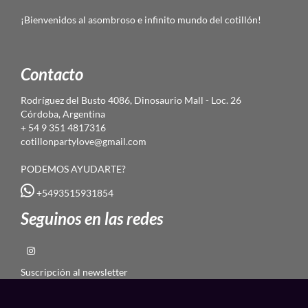
¡Bienvenidos al asombroso e infinito mundo del cotillón!
Contacto
Rodríguez del Busto 4086, Dinosaurio Mall - Loc. 26
Córdoba, Argentina
+ 54 9 351 4817316
cotillonpartylove@gmail.com
PODEMOS AYUDARTE?
+5493515931854
Seguinos en las redes
Suscripción al newsletter