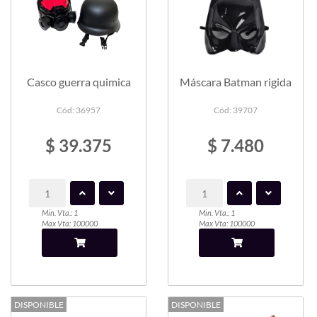
Casco guerra quimica
Máscara Batman rigida
Cód: 36957
Cód: 39707
$ 39.375
$ 7.480
Min. Vta.: 1
Min. Vta.: 1
Max Vta: 100000
Max Vta: 100000
DISPONIBLE
DISPONIBLE