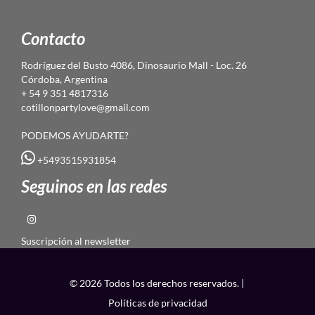
Contacto
Rodríguez del Busto 4086, Dinosaurio Mall - Loc. 26
Córdoba, Argentina
+ 54 9 351 4817316
cotillonpartylove@gmail.com
PODEMOS AYUDARTE?
+5493515931854
Seguinos en las redes
Suscripción al newsletter
© 2026 Todos los derechos reservados. |
Políticas de privacidad