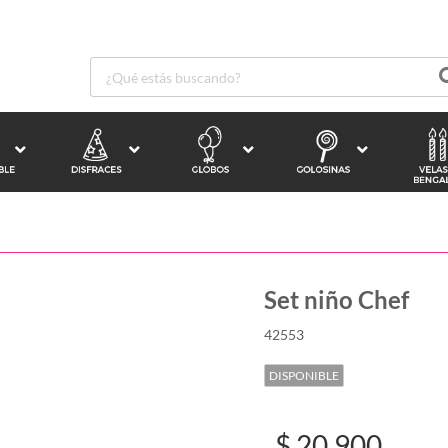
Set niño Chef
42553
DISPONIBLE
$ 20.900