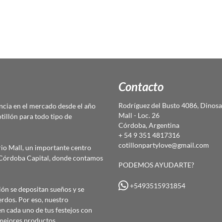
Contacto
Rodríguez del Busto 4086, Dinosa
cia en el mercado desde el año
Mall - Loc. 26
otillón para todo tipo de
Córdoba, Argentina
+ 54 9 351 4817316
cotillonpartylove@gmail.com
io Mall, un importante centro
e Córdoba Capital, donde contamos
PODEMOS AYUDARTE?
+5493515931854
ón se depositan sueños y se
erdos. Por eso, nuestro
 cada uno de tus festejos con
mejores productos,