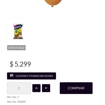
DISPONIBLE
$ 5.299
CUOTAS Y FINANCIACIONES
COMPRAR
Min. Vta.: 1
Max Vta: 100000