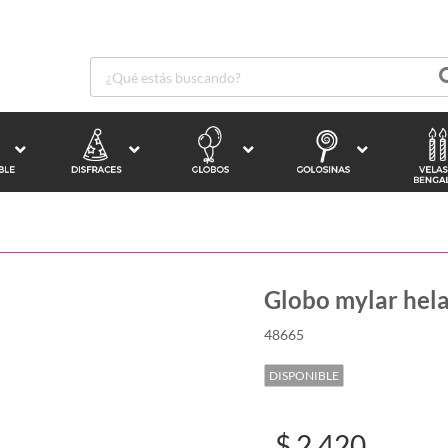
Globo mylar hel
48665
DISPONIBLE
$ 2.420