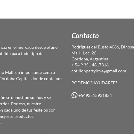
Contacto
Rodríguez del Busto 4086, Dinosa
cia en el mercado desde el año
Mall - Loc. 26
otillón para todo tipo de
Córdoba, Argentina
+ 54 9 351 4817316
cotillonpartylove@gmail.com
io Mall, un importante centro
e Córdoba Capital, donde contamos
PODEMOS AYUDARTE?
+5493515931854
ón se depositan sueños y se
erdos. Por eso, nuestro
 cada uno de tus festejos con
mejores productos,
s.