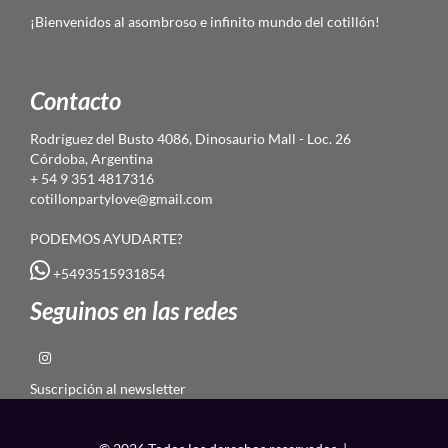
¡Bienvenidos al asombroso e infinito mundo del cotillón!
Contacto
Rodríguez del Busto 4086, Dinosaurio Mall - Loc. 26
Córdoba, Argentina
+ 54 9 351 4817316
cotillonpartylove@gmail.com
PODEMOS AYUDARTE?
+5493515931854
Seguinos en las redes
Suscripción al newsletter