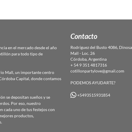
Contacto
Rodríguez del Busto 4086, Dinosa
cia en el mercado desde el año
Mall - Loc. 26
otillón para todo tipo de
Córdoba, Argentina
+ 54 9 351 4817316
cotillonpartylove@gmail.com
io Mall, un importante centro
e Córdoba Capital, donde contamos
PODEMOS AYUDARTE?
+5493515931854
ón se depositan sueños y se
erdos. Por eso, nuestro
 cada uno de tus festejos con
mejores productos,
s.