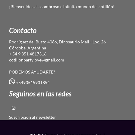
¡Bienvenidos al asombroso e infinito mundo del cotillón!
Contacto
Rodríguez del Busto 4086, Dinosaurio Mall - Loc. 26
Córdoba, Argentina
+ 54 9 351 4817316
cotillonpartylove@gmail.com
PODEMOS AYUDARTE?
+5493515931854
Seguinos en las redes
Suscripción al newsletter