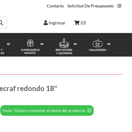
Contacto
|
Solicitud De Presupuesto
|
Ingresar
(
0
)
ecraf redondo 18"
Hola ! Quiero consultar el stock del producto