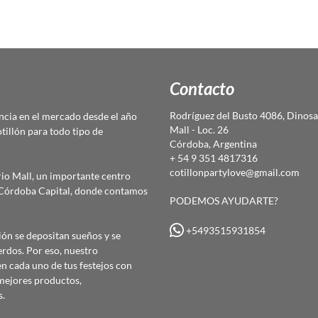
Contacto
Rodríguez del Busto 4086, Dinosa
cia en el mercado desde el año
Mall - Loc. 26
otillón para todo tipo de
Córdoba, Argentina
+ 54 9 351 4817316
cotillonpartylove@gmail.com
io Mall, un importante centro
e Córdoba Capital, donde contamos
PODEMOS AYUDARTE?
+5493515931854
ón se depositan sueños y se
erdos. Por eso, nuestro
 cada uno de tus festejos con
mejores productos,
s.