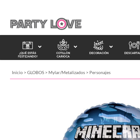
Inicio
>
GLOBOS
>
Mylar/Metalizados
>
Personajes