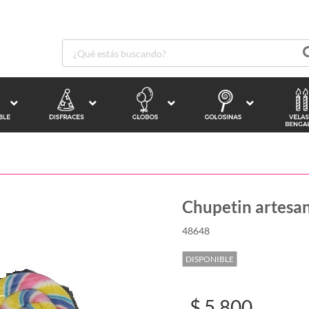
Chupetin artesan
48648
DISPONIBLE
$ 5.800