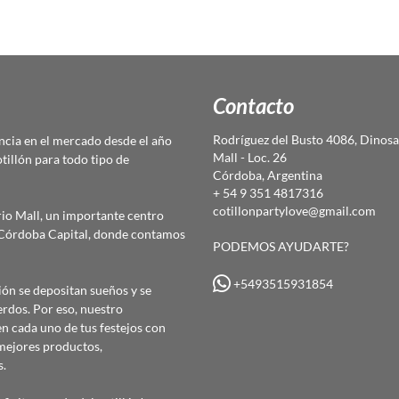
Contacto
Rodríguez del Busto 4086, Dinosa
cia en el mercado desde el año
Mall - Loc. 26
otillón para todo tipo de
Córdoba, Argentina
+ 54 9 351 4817316
cotillonpartylove@gmail.com
io Mall, un importante centro
e Córdoba Capital, donde contamos
PODEMOS AYUDARTE?
+5493515931854
ón se depositan sueños y se
erdos. Por eso, nuestro
 cada uno de tus festejos con
mejores productos,
s.