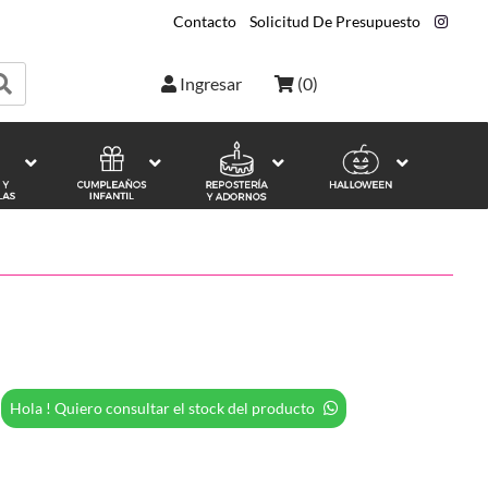
Contacto
|
Solicitud De Presupuesto
|
Ingresar
(
0
)
Hola ! Quiero consultar el stock del producto