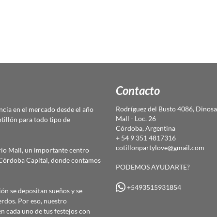
Contacto
Rodríguez del Busto 4086, Dinosa
cia en el mercado desde el año
Mall - Loc. 26
otillón para todo tipo de
Córdoba, Argentina
+ 54 9 351 4817316
cotillonpartylove@gmail.com
io Mall, un importante centro
e Córdoba Capital, donde contamos
PODEMOS AYUDARTE?
+5493515931854
ón se depositan sueños y se
erdos. Por eso, nuestro
 cada uno de tus festejos con