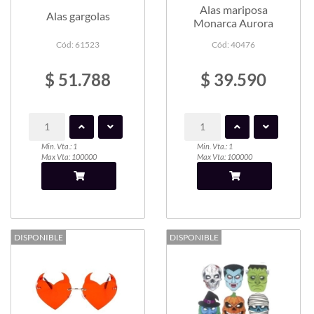
Alas mariposa
Alas gargolas
Monarca Aurora
Cód: 61523
Cód: 40476
$ 51.788
$ 39.590
Min. Vta.: 1
Min. Vta.: 1
Max Vta: 100000
Max Vta: 100000
DISPONIBLE
DISPONIBLE