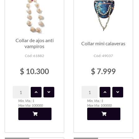
Collar de ajos anti
Collar mini calaveras
vampiros
Cód: 61882
Cód: 49037
$ 10.300
$ 7.999
Min. Vta.: 1
Min. Vta.: 1
Max Vta: 100000
Max Vta: 100000