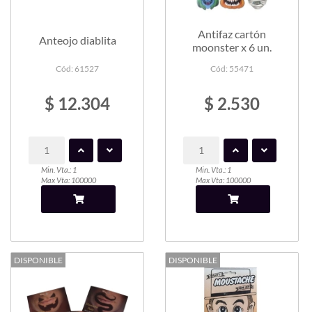
Antifaz cartón
Anteojo diablita
moonster x 6 un.
Cód: 61527
Cód: 55471
$ 12.304
$ 2.530
Min. Vta.: 1
Min. Vta.: 1
Max Vta: 100000
Max Vta: 100000
DISPONIBLE
DISPONIBLE