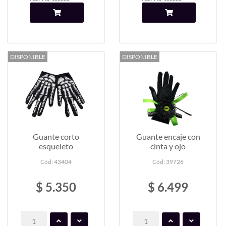
DISPONIBLE
DISPONIBLE
Guante corto
Guante encaje con
esqueleto
cinta y ojo
Cód: 43404
Cód: 39726
$ 5.350
$ 6.499