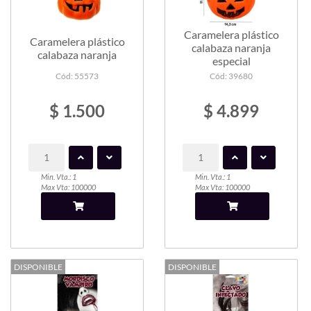
Caramelera plástico
Caramelera plástico
calabaza naranja
calabaza naranja
especial
Cód: 55573
Cód: 39680
$ 1.500
$ 4.899
Min. Vta.: 1
Min. Vta.: 1
Max Vta: 100000
Max Vta: 100000
DISPONIBLE
DISPONIBLE