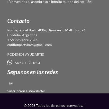
¡Bienvenidos al asombroso e infinito mundo del cotillón!
Contacto
Rodríguez del Busto 4086, Dinosaurio Mall - Loc. 26
Córdoba, Argentina
+ 54 9 351 4817316
cotillonpartylove@gmail.com
PODEMOS AYUDARTE?
+5493515931854
Seguinos en las redes
Suscripción al newsletter
© 2026 Todos los derechos reservados. |