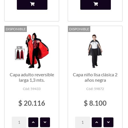
DISPONIBLE
DISPONIBLE
Capa adulto reversible
Capa niño lisa clásica 2
larga 1,3 mts.
años negra
Cód: 59433
Cód: 59872
$ 20.116
$ 8.100