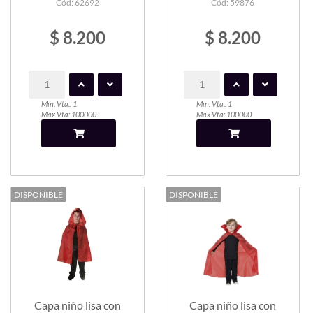
Cód: 62692
Cód: 59876
$ 8.200
$ 8.200
Min. Vta.: 1
Min. Vta.: 1
Max Vta: 100000
Max Vta: 100000
DISPONIBLE
DISPONIBLE
Capa niño lisa con
Capa niño lisa con