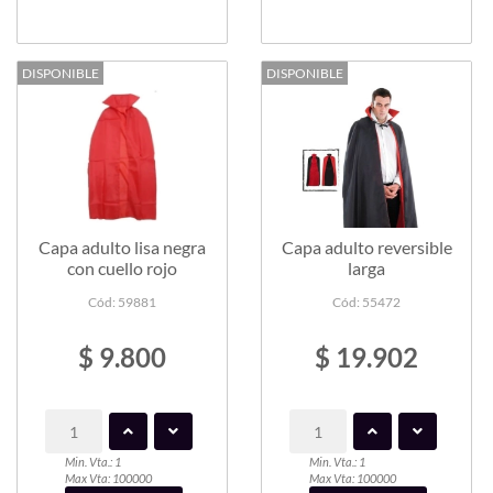
DISPONIBLE
DISPONIBLE
Capa adulto lisa negra
Capa adulto reversible
con cuello rojo
larga
Cód: 59881
Cód: 55472
$ 9.800
$ 19.902
Min. Vta.: 1
Min. Vta.: 1
Max Vta: 100000
Max Vta: 100000