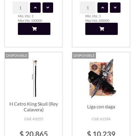
Min. Vta.: 1
Min. Vta.: 1
Max Vta: 100000
Max Vta: 100000
DISPONIBLE
DISPONIBLE
H Cetro King Skull (Rey
Liga con daga
Calavera)
Cód: 43255
Cód: 61534
$ 20.865
$ 10.239