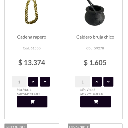
Cadena rapero
Caldero bruja chico
Cód: 61550
Cód: 59278
$ 13.374
$ 1.605
Min. Vta.: 1
Min. Vta.: 1
Max Vta: 100000
Max Vta: 100000
DISPONIBLE
DISPONIBLE