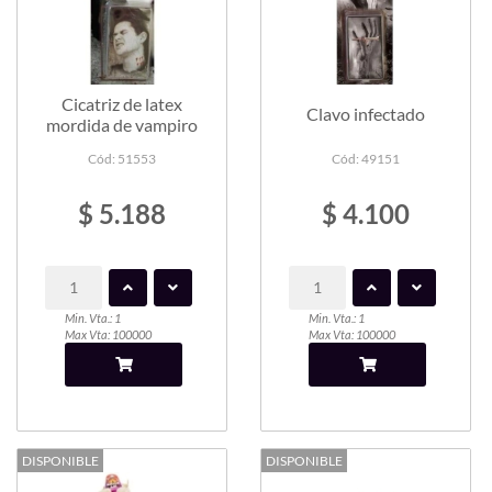
Cicatriz de latex
Clavo infectado
mordida de vampiro
Cód: 51553
Cód: 49151
$ 5.188
$ 4.100
Min. Vta.: 1
Min. Vta.: 1
Max Vta: 100000
Max Vta: 100000
DISPONIBLE
DISPONIBLE