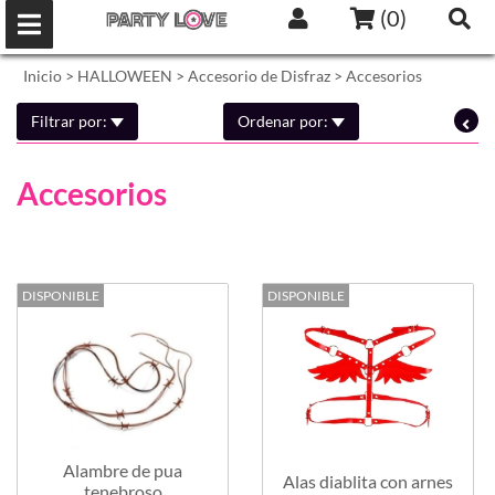
(
0
)
Inicio
>
HALLOWEEN
>
Accesorio de Disfraz
>
Accesorios
Filtrar por:
Ordenar por:
Accesorios
DISPONIBLE
DISPONIBLE
Alambre de pua
Alas diablita con arnes
tenebroso