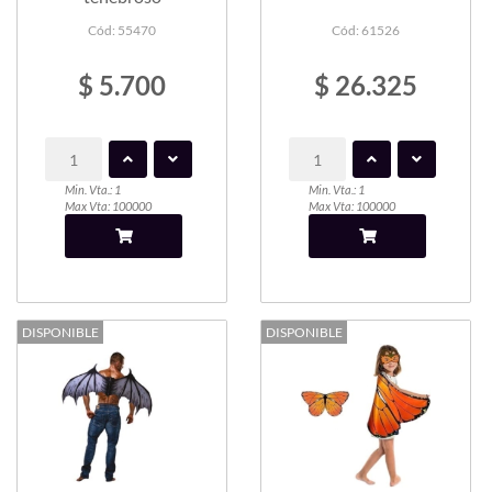
Cód: 55470
Cód: 61526
$ 5.700
$ 26.325
Min. Vta.: 1
Min. Vta.: 1
Max Vta: 100000
Max Vta: 100000
DISPONIBLE
DISPONIBLE