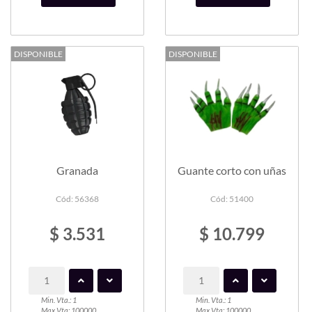
DISPONIBLE
DISPONIBLE
Granada
Guante corto con uñas
Cód: 56368
Cód: 51400
$ 3.531
$ 10.799
Min. Vta.: 1
Min. Vta.: 1
Max Vta: 100000
Max Vta: 100000