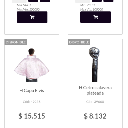
Min. Vta.: 1
Min. Vta.: 1
Max Vta: 100000
Max Vta: 100000
DISPONIBLE
DISPONIBLE
H Cetro calavera
H Capa Elvis
plateada
Cód: 49258
Cód: 39660
$ 15.515
$ 8.132