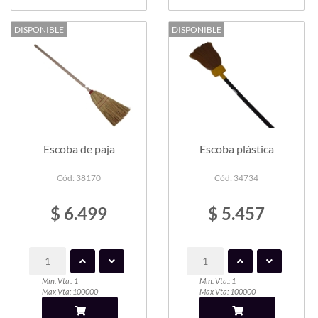
DISPONIBLE
DISPONIBLE
Escoba de paja
Escoba plástica
Cód: 38170
Cód: 34734
$ 6.499
$ 5.457
Min. Vta.: 1
Min. Vta.: 1
Max Vta: 100000
Max Vta: 100000