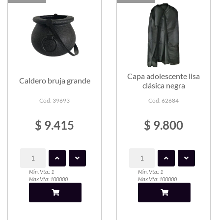
Capa adolescente lisa
Caldero bruja grande
clásica negra
Cód: 39693
Cód: 62684
$ 9.415
$ 9.800
Min. Vta.: 1
Min. Vta.: 1
Max Vta: 100000
Max Vta: 100000