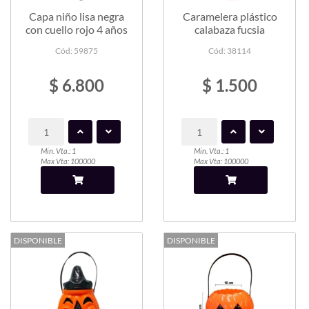
Capa niño lisa negra
Caramelera plástico
con cuello rojo 4 años
calabaza fucsia
Cód: 59875
Cód: 38114
$ 6.800
$ 1.500
Min. Vta.: 1
Min. Vta.: 1
Max Vta: 100000
Max Vta: 100000
DISPONIBLE
DISPONIBLE