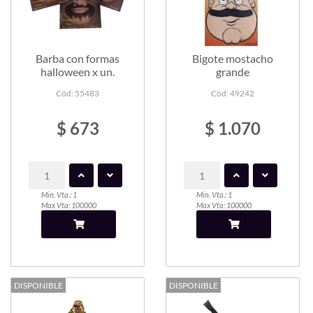
Barba con formas
Bigote mostacho
halloween x un.
grande
Cód: 55483
Cód: 49242
$ 673
$ 1.070
Min. Vta.: 1
Min. Vta.: 1
Max Vta: 100000
Max Vta: 100000
DISPONIBLE
DISPONIBLE