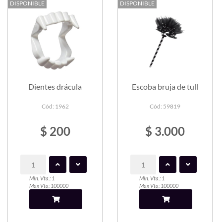
DISPONIBLE
DISPONIBLE
Dientes drácula
Escoba bruja de tull
Cód: 1962
Cód: 59819
$ 200
$ 3.000
Min. Vta.: 1
Min. Vta.: 1
Max Vta: 100000
Max Vta: 100000