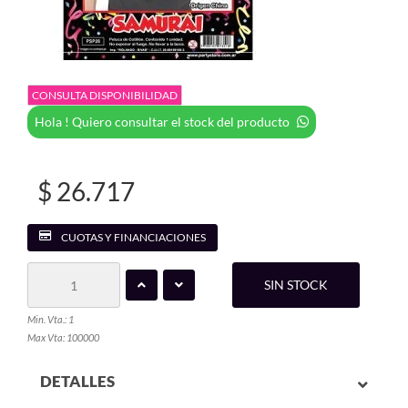
CONSULTA DISPONIBILIDAD
Hola ! Quiero consultar el stock del producto
$ 26.717
CUOTAS Y FINANCIACIONES
SIN STOCK
Min. Vta.: 1
Max Vta: 100000
DETALLES