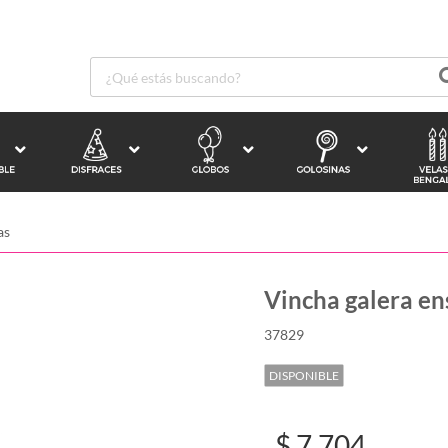
as
Vincha galera e
37829
DISPONIBLE
$ 7.704