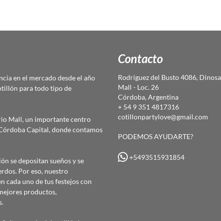
Contacto
Rodríguez del Busto 4086, Dinosa
cia en el mercado desde el año
Mall - Loc. 26
otillón para todo tipo de
Córdoba, Argentina
+ 54 9 351 4817316
cotillonpartylove@gmail.com
io Mall, un importante centro
e Córdoba Capital, donde contamos
PODEMOS AYUDARTE?
+5493515931854
ón se depositan sueños y se
erdos. Por eso, nuestro
 cada uno de tus festejos con
mejores productos,
s.