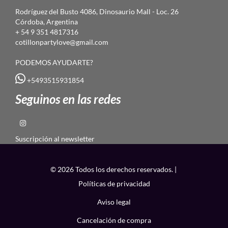
Rodríguez del Busto 4086, Dinosaurio Mall - Loc. 26
Córdoba, Argentina
+ 54 9 351 4817316
cotillonpartylove@gmail.com
PODEMOS AYUDARTE?
+5493515931854
Seguinos en las redes
Suscripción al newsletter
© 2026 Todos los derechos reservados. |
Políticas de privacidad
Aviso legal
Cancelación de compra