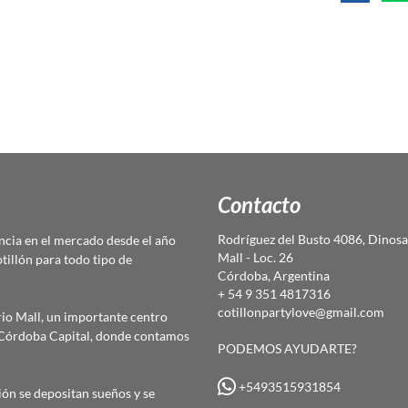
Contacto
Rodríguez del Busto 4086, Dinosa
cia en el mercado desde el año
Mall - Loc. 26
otillón para todo tipo de
Córdoba, Argentina
+ 54 9 351 4817316
cotillonpartylove@gmail.com
io Mall, un importante centro
e Córdoba Capital, donde contamos
PODEMOS AYUDARTE?
+5493515931854
ón se depositan sueños y se