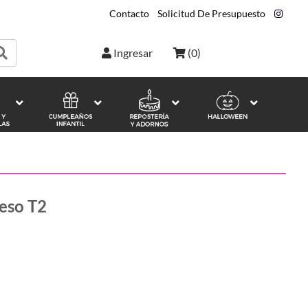
Contacto
|
Solicitud De Presupuesto
|
Ingresar
(
0
)
reso T2