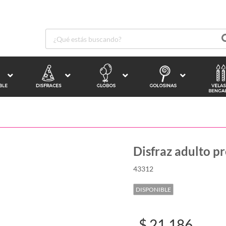
Disfraz adulto p
43312
DISPONIBLE
$ 21.186