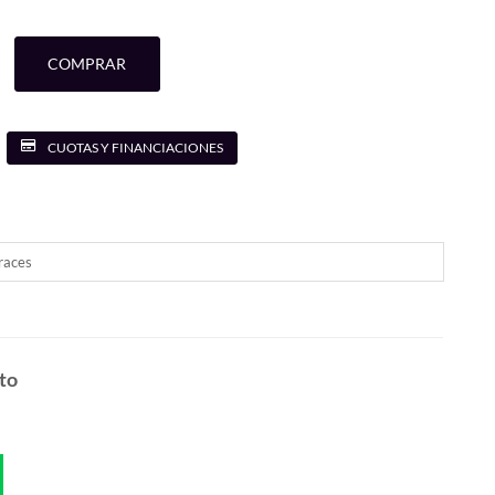
COMPRAR
CUOTAS Y FINANCIACIONES
races
to