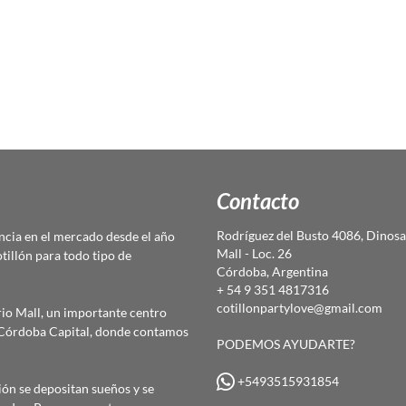
Contacto
Rodríguez del Busto 4086, Dinosa
cia en el mercado desde el año
Mall - Loc. 26
otillón para todo tipo de
Córdoba, Argentina
+ 54 9 351 4817316
cotillonpartylove@gmail.com
io Mall, un importante centro
e Córdoba Capital, donde contamos
PODEMOS AYUDARTE?
+5493515931854
ón se depositan sueños y se