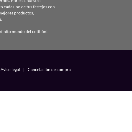
erdos. Por eso, nuestro
 cada uno de tus festejos con
mejores productos,
s.
finito mundo del cotillón!
Aviso legal
|
Cancelación de compra