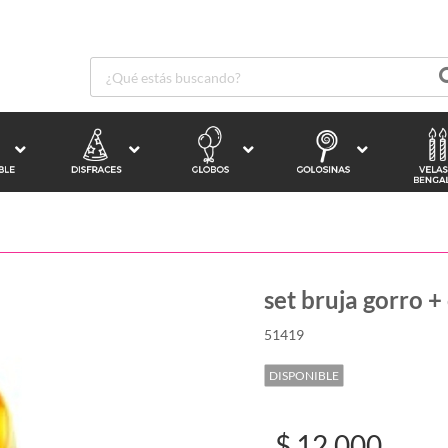
set bruja gorro 
51419
DISPONIBLE
$ 12.000