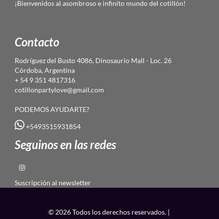
¡Bienvenidos al asombroso e infinito mundo del cotillón!
Contacto
Rodríguez del Busto 4086, Dinosaurio Mall - Loc. 26
Córdoba, Argentina
+ 54 9 351 4817316
cotillonpartylove@gmail.com
PODEMOS AYUDARTE?
+5493515931854
Seguinos en las redes
Suscripción al newsletter
© 2026 Todos los derechos reservados. |