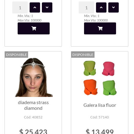
Min. Vta.: 1
Min. Vta.: 1
Max Vta: 100000
Max Vta: 100000
DISPONIBLE
DISPONIBLE
diadema strass
Galera lisa fluor
diamond
Cód: 40852
Cód: 57140
$ 25.423
$ 13.499