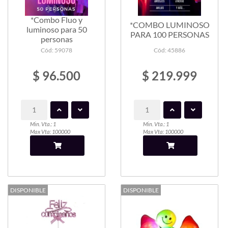
*Combo Fluo y
*COMBO LUMINOSO
luminoso para 50
PARA 100 PERSONAS
personas
Cód: 59078
Cód: 45886
$ 96.500
$ 219.999
Min. Vta.: 1
Min. Vta.: 1
Max Vta: 100000
Max Vta: 100000
DISPONIBLE
DISPONIBLE