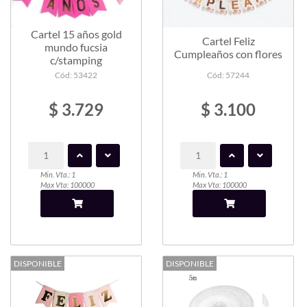
Cartel 15 años gold
Cartel Feliz
mundo fucsia
Cumpleaños con flores
c/stamping
Cód: 53422
Cód: 57244
$ 3.729
$ 3.100
Min. Vta.: 1
Min. Vta.: 1
Max Vta: 100000
Max Vta: 100000
DISPONIBLE
DISPONIBLE