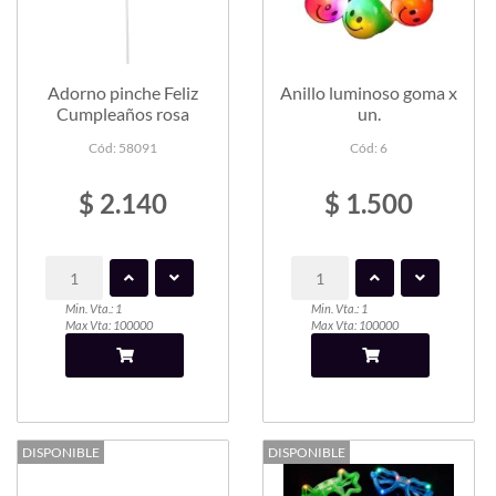
Adorno pinche Feliz
Anillo luminoso goma x
Cumpleaños rosa
un.
Cód: 58091
Cód: 6
$ 2.140
$ 1.500
Min. Vta.: 1
Min. Vta.: 1
Max Vta: 100000
Max Vta: 100000
DISPONIBLE
DISPONIBLE