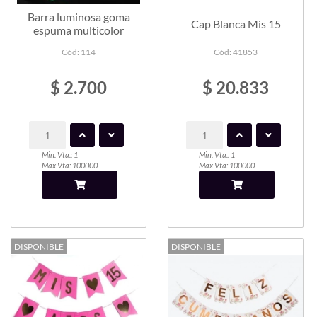
Barra luminosa goma
Cap Blanca Mis 15
espuma multicolor
Cód: 114
Cód: 41853
$ 2.700
$ 20.833
Min. Vta.: 1
Min. Vta.: 1
Max Vta: 100000
Max Vta: 100000
DISPONIBLE
DISPONIBLE