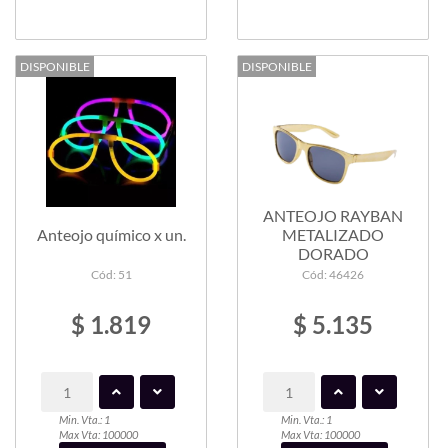
DISPONIBLE
DISPONIBLE
ANTEOJO RAYBAN
Anteojo químico x un.
METALIZADO
DORADO
Cód: 51
Cód: 46426
$ 1.819
$ 5.135
Min. Vta.: 1
Min. Vta.: 1
Max Vta: 100000
Max Vta: 100000