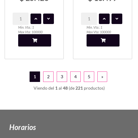
Min. Vta.: 1
Min. Vta.: 1
Max Vta: 100000
Max Vta: 100000
1
2
3
4
5
»
Viendo del
1
al
48
(de
221
productos)
Horarios