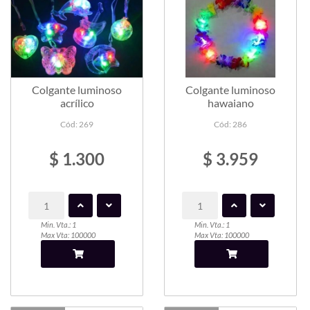
Colgante luminoso
Colgante luminoso
acrílico
hawaiano
Cód: 269
Cód: 286
$ 1.300
$ 3.959
Min. Vta.: 1
Min. Vta.: 1
Max Vta: 100000
Max Vta: 100000