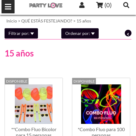
(
0
)
Inicio
>
QUÉ ESTÁS FESTEJANDO?
>
15 años
Filtrar por:
Ordenar por:
15 años
DISPONIBLE
DISPONIBLE
**Combo Fluo Bicolor
*Combo Fluo para 100
para 15 personas
personas