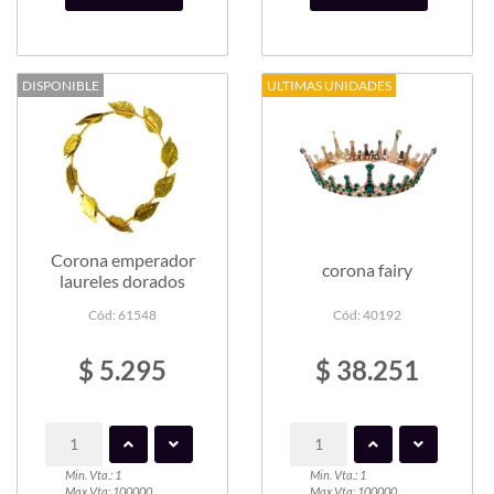
DISPONIBLE
ULTIMAS UNIDADES
Corona emperador
corona fairy
laureles dorados
Cód: 61548
Cód: 40192
$ 5.295
$ 38.251
Min. Vta.: 1
Min. Vta.: 1
Max Vta: 100000
Max Vta: 100000