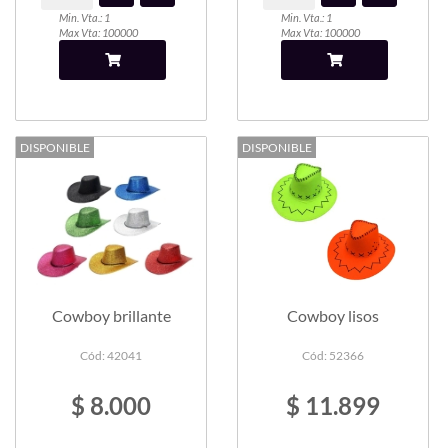
Min. Vta.: 1
Min. Vta.: 1
Max Vta: 100000
Max Vta: 100000
DISPONIBLE
DISPONIBLE
Cowboy brillante
Cowboy lisos
Cód: 42041
Cód: 52366
$ 8.000
$ 11.899