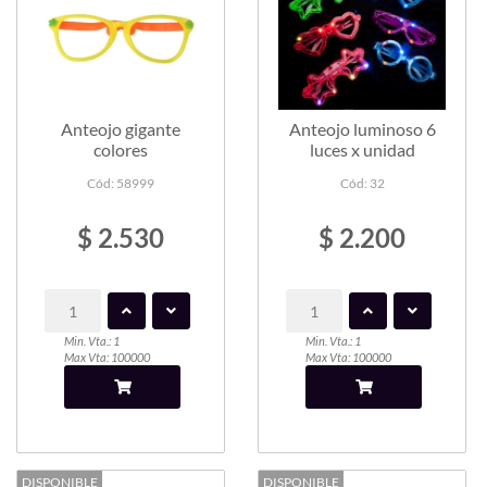
Anteojo gigante
Anteojo luminoso 6
colores
luces x unidad
Cód: 58999
Cód: 32
$ 2.530
$ 2.200
Min. Vta.: 1
Min. Vta.: 1
Max Vta: 100000
Max Vta: 100000
DISPONIBLE
DISPONIBLE