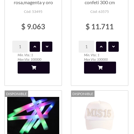
rosa,magenta y oro
confeti 300 cm
Cód: 53495
Cód: 63575
$ 9.063
$ 11.711
Min. Vta.: 1
Min. Vta.: 1
Max Vta: 100000
Max Vta: 100000
DISPONIBLE
DISPONIBLE