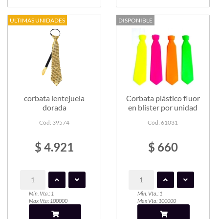
ULTIMAS UNIDADES
DISPONIBLE
corbata lentejuela
Corbata plástico fluor
dorada
en blister por unidad
Cód: 39574
Cód: 61031
$ 4.921
$ 660
Min. Vta.: 1
Min. Vta.: 1
Max Vta: 100000
Max Vta: 100000