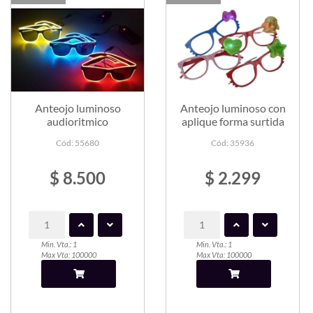
Anteojo luminoso
Anteojo luminoso con
audioritmico
aplique forma surtida
Cód: 55680
Cód: 35936
$ 8.500
$ 2.299
Min. Vta.: 1
Min. Vta.: 1
Max Vta: 100000
Max Vta: 100000