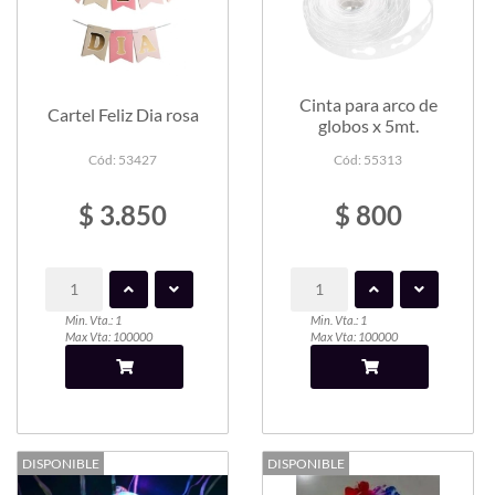
Cinta para arco de
Cartel Feliz Dia rosa
globos x 5mt.
Cód: 53427
Cód: 55313
$ 3.850
$ 800
Min. Vta.: 1
Min. Vta.: 1
Max Vta: 100000
Max Vta: 100000
DISPONIBLE
DISPONIBLE