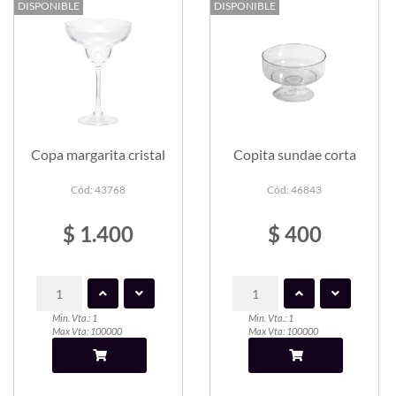
DISPONIBLE
DISPONIBLE
Copa margarita cristal
Copita sundae corta
Cód: 43768
Cód: 46843
$ 1.400
$ 400
Min. Vta.: 1
Min. Vta.: 1
Max Vta: 100000
Max Vta: 100000