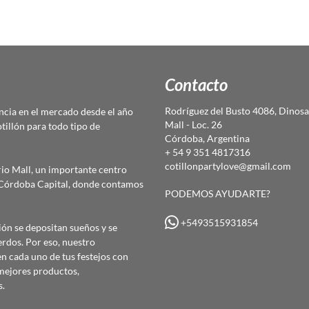
Contacto
Rodríguez del Busto 4086, Dinosa
cia en el mercado desde el año
Mall - Loc. 26
otillón para todo tipo de
Córdoba, Argentina
+ 54 9 351 4817316
cotillonpartylove@gmail.com
io Mall, un importante centro
e Córdoba Capital, donde contamos
PODEMOS AYUDARTE?
+5493515931854
ón se depositan sueños y se
erdos. Por eso, nuestro
 cada uno de tus festejos con
mejores productos,
s.