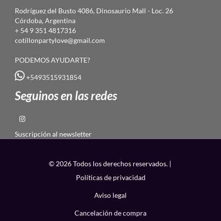
Rodríguez del Busto 4086, Dinosaurio Mall - Loc. 26
Córdoba, Argentina
+ 54 9 351 4817316
cotillonpartylove@gmail.com
PODEMOS AYUDARTE?
+5493515931854
Seguinos en las redes
Suscripción al newsletter
© 2026 Todos los derechos reservados. |
Políticas de privacidad
Aviso legal
Cancelación de compra