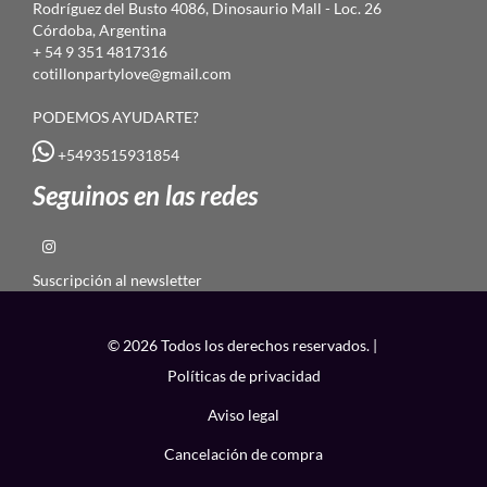
Rodríguez del Busto 4086, Dinosaurio Mall - Loc. 26
Córdoba, Argentina
+ 54 9 351 4817316
cotillonpartylove@gmail.com
PODEMOS AYUDARTE?
+5493515931854
Seguinos en las redes
Suscripción al newsletter
© 2026 Todos los derechos reservados. |
Políticas de privacidad
Aviso legal
Cancelación de compra