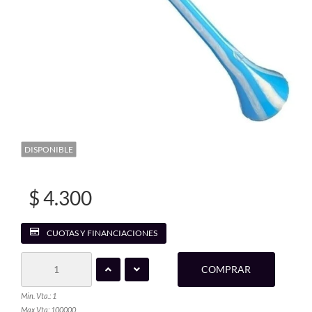
DISPONIBLE
$ 4.300
CUOTAS Y FINANCIACIONES
COMPRAR
Min. Vta.: 1
Max Vta: 100000