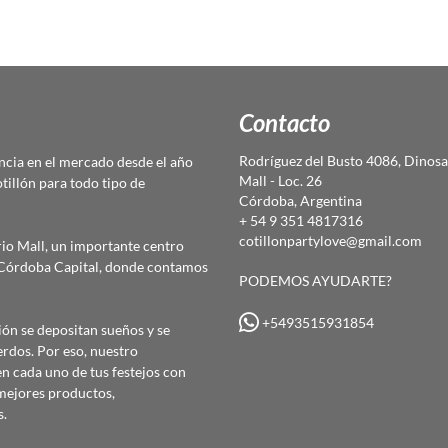
Contacto
Rodríguez del Busto 4086, Dinosa
cia en el mercado desde el año
Mall - Loc. 26
otillón para todo tipo de
Córdoba, Argentina
+ 54 9 351 4817316
cotillonpartylove@gmail.com
io Mall, un importante centro
e Córdoba Capital, donde contamos
PODEMOS AYUDARTE?
+5493515931854
ón se depositan sueños y se
erdos. Por eso, nuestro
 cada uno de tus festejos con
mejores productos,
s.