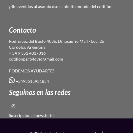
¡Bienvenidos al asombroso e infinito mundo del cotillón!
Contacto
Rodríguez del Busto 4086, Dinosaurio Mall - Loc. 26
Córdoba, Argentina
+ 54 9 351 4817316
cotillonpartylove@gmail.com
PODEMOS AYUDARTE?
+5493515931854
Seguinos en las redes
Suscripción al newsletter