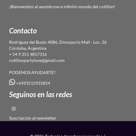
¡Bienvenidos al asombroso e infinito mundo del cotillón!
Contacto
Rodríguez del Busto 4086, Dinosaurio Mall - Loc. 26
Córdoba, Argentina
+ 54 9 351 4817316
cotillonpartylove@gmail.com
PODEMOS AYUDARTE?
+5493515931854
Seguinos en las redes
Suscripción al newsletter