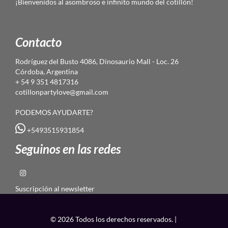
¡Bienvenidos al asombroso e infinito mundo del cotillón!
Contacto
Rodríguez del Busto 4086, Dinosaurio Mall - Loc. 26
Córdoba, Argentina
+ 54 9 351 4817316
cotillonpartylove@gmail.com
PODEMOS AYUDARTE?
+5493515931854
Seguinos en las redes
Suscripción al newsletter
© 2026 Todos los derechos reservados. |