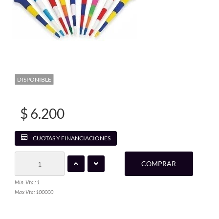
DISPONIBLE
$ 6.200
CUOTAS Y FINANCIACIONES
COMPRAR
Min. Vta.: 1
Max Vta: 100000