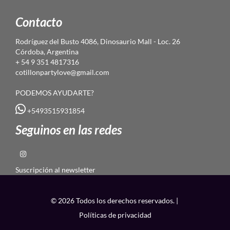
Contacto
Rodríguez del Busto 4086, Dinosaurio Mall - Loc. 26
Córdoba, Argentina
+ 54 9 351 4817316
cotillonpartylove@gmail.com
PODEMOS AYUDARTE?
+5493515931854
Seguinos en las redes
Suscripción al newsletter
© 2026 Todos los derechos reservados. |
Políticas de privacidad