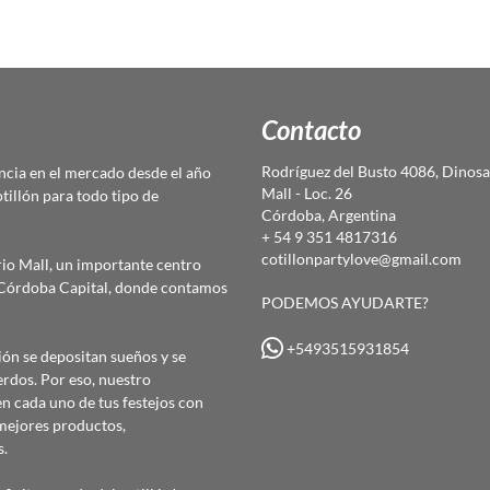
Contacto
Rodríguez del Busto 4086, Dinosa
cia en el mercado desde el año
Mall - Loc. 26
otillón para todo tipo de
Córdoba, Argentina
+ 54 9 351 4817316
cotillonpartylove@gmail.com
io Mall, un importante centro
e Córdoba Capital, donde contamos
PODEMOS AYUDARTE?
+5493515931854
ón se depositan sueños y se
erdos. Por eso, nuestro
 cada uno de tus festejos con
mejores productos,
s.