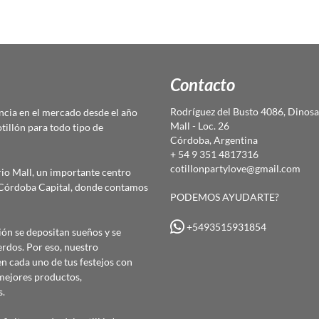
Contacto
Rodríguez del Busto 4086, Dinosa
cia en el mercado desde el año
Mall - Loc. 26
otillón para todo tipo de
Córdoba, Argentina
+ 54 9 351 4817316
cotillonpartylove@gmail.com
io Mall, un importante centro
e Córdoba Capital, donde contamos
PODEMOS AYUDARTE?
+5493515931854
ón se depositan sueños y se
erdos. Por eso, nuestro
 cada uno de tus festejos con
mejores productos,
s.