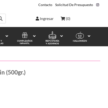
Contacto
|
Solicitud De Presupuesto
|
Ingresar
(
0
)
n (500gr.)