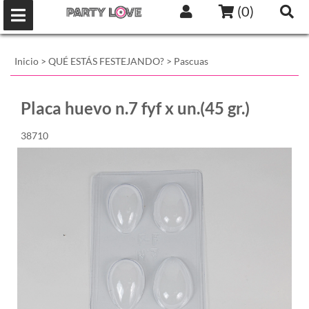
(
0
)
Inicio
>
QUÉ ESTÁS FESTEJANDO?
>
Pascuas
Placa huevo n.7 fyf x un.(45 gr.)
38710