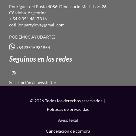
Rodríguez del Busto 4086, Dinosaurio Mall - Loc. 26
Córdoba, Argentina
+ 54 9 351 4817316
cotillonpartylove@gmail.com
PODEMOS AYUDARTE?
+5493515931854
Seguinos en las redes
Suscripción al newsletter
© 2026 Todos los derechos reservados. |
Políticas de privacidad
Aviso legal
Cancelación de compra