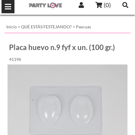
(
0
)
Inicio
>
QUÉ ESTÁS FESTEJANDO?
>
Pascuas
Placa huevo n.9 fyf x un. (100 gr.)
41196