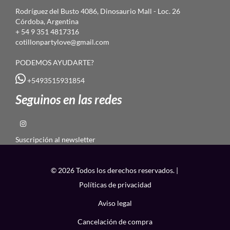
Rodríguez del Busto 4086, Dinosaurio Mall - Loc. 26
Córdoba, Argentina
+ 54 9 351 4817316
cotillonpartylove@gmail.com
PODEMOS AYUDARTE?
+5493515931854
Seguinos en las redes
Suscripción al newsletter
© 2026 Todos los derechos reservados. |
Políticas de privacidad
Aviso legal
Cancelación de compra