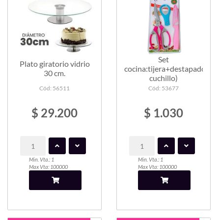
Set
Plato giratorio vidrio
cocina:tijera+destapador-
30 cm.
cuchillo)
Cód: 56511
Cód: 53677
$ 29.200
$ 1.030
Min. Vta.: 1
Min. Vta.: 1
Max Vta: 100000
Max Vta: 100000