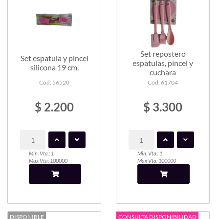
Set repostero
Set espatula y pincel
espatulas, pincel y
silicona 19 cm.
cuchara
Cód: 56520
Cód: 61704
$ 2.200
$ 3.300
Min. Vta.: 1
Min. Vta.: 1
Max Vta: 100000
Max Vta: 100000
DISPONIBLE
CONSULTA DISPONIBILIDAD