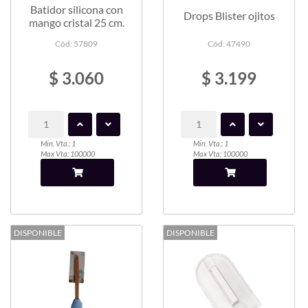
Batidor silicona con
Drops Blister ojitos
mango cristal 25 cm.
Cód: 57809
Cód: 47490
$ 3.060
$ 3.199
Min. Vta.: 1
Min. Vta.: 1
Max Vta: 100000
Max Vta: 100000
DISPONIBLE
DISPONIBLE