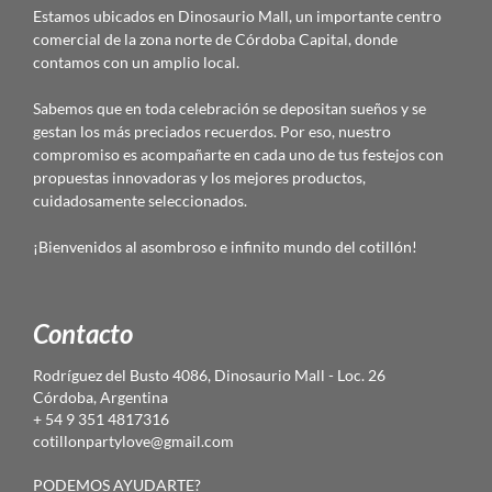
Estamos ubicados en Dinosaurio Mall, un importante centro
comercial de la zona norte de Córdoba Capital, donde
contamos con un amplio local.
Sabemos que en toda celebración se depositan sueños y se
gestan los más preciados recuerdos. Por eso, nuestro
compromiso es acompañarte en cada uno de tus festejos con
propuestas innovadoras y los mejores productos,
cuidadosamente seleccionados.
¡Bienvenidos al asombroso e infinito mundo del cotillón!
Contacto
Rodríguez del Busto 4086, Dinosaurio Mall - Loc. 26
Córdoba, Argentina
+ 54 9 351 4817316
cotillonpartylove@gmail.com
PODEMOS AYUDARTE?