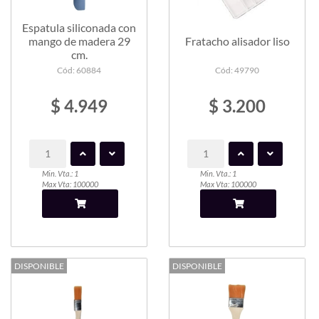
Espatula siliconada con
mango de madera 29
Fratacho alisador liso
cm.
Cód: 60884
Cód: 49790
$ 4.949
$ 3.200
Min. Vta.: 1
Min. Vta.: 1
Max Vta: 100000
Max Vta: 100000
DISPONIBLE
DISPONIBLE