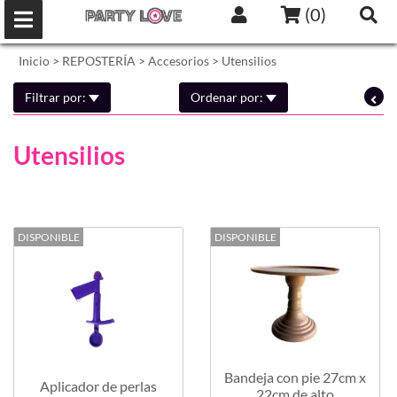
(
0
)
Inicio
>
REPOSTERÍA
>
Accesorios
>
Utensilios
Filtrar por:
Ordenar por:
Utensilios
DISPONIBLE
DISPONIBLE
Bandeja con pie 27cm x
Aplicador de perlas
22cm de alto