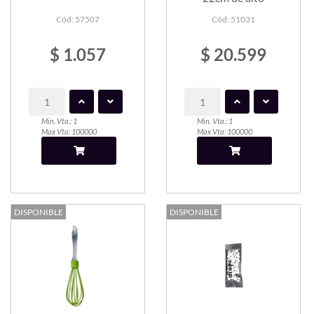
Cód: 57507
Cód: 51031
$ 1.057
$ 20.599
Min. Vta.: 1
Min. Vta.: 1
Max Vta: 100000
Max Vta: 100000
DISPONIBLE
DISPONIBLE