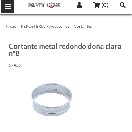
(
0
)
Inicio
>
REPOSTERÍA
>
Accesorios
>
Cortantes
Cortante metal redondo doña clara
n°8
57466