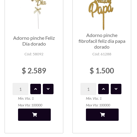
Adorno pinche
Adorno pinche Feliz
fibrofacil feliz dia papa
Día dorado
dorado
Cód: 58092
Cód: 61288
$ 2.589
$ 1.500
Min. Vta.: 1
Min. Vta.: 1
Max Vta: 100000
Max Vta: 100000