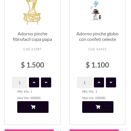
Adorno pinche
Adorno pinche globo
fibrofacil copa papa
con confeti celeste
Cód: 61287
Cód: 62415
$ 1.500
$ 1.100
Min. Vta.: 1
Min. Vta.: 1
Max Vta: 100000
Max Vta: 100000