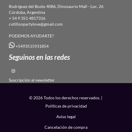
Rodríguez del Busto 4086, Dinosaurio Mall - Loc. 26
Córdoba, Argentina
+ 54 9 351 4817316
cotillonpartylove@gmail.com
PODEMOS AYUDARTE?
+5493515931854
Seguinos en las redes
Suscripción al newsletter
© 2026 Todos los derechos reservados. |
Políticas de privacidad
Aviso legal
Cancelación de compra