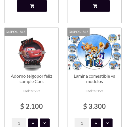
DISPONIBLE
DISPONIBLE
Adorno telgopor feliz
Lamina comestible vs
cumple Cars
modelos
Cód: 58925
Cód: 53195
$ 2.100
$ 3.300