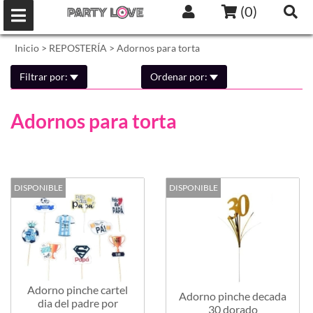
(
0
)
Inicio
>
REPOSTERÍA
>
Adornos para torta
Filtrar por:
Ordenar por:
Adornos para torta
DISPONIBLE
DISPONIBLE
Adorno pinche cartel
Adorno pinche decada
dia del padre por
30 dorado