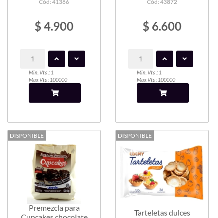
Cód: 41386
Cód: 43872
$ 4.900
$ 6.600
Min. Vta.: 1
Min. Vta.: 1
Max Vta: 100000
Max Vta: 100000
DISPONIBLE
DISPONIBLE
Premezcla para
Tarteletas dulces
Cupcakes chocolate