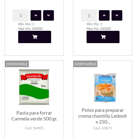
Min. Vta.: 1
Min. Vta.: 1
Max Vta: 100000
Max Vta: 100000
DISPONIBLE
DISPONIBLE
Polvo para preparar
Pasta para forrar
crema chantilly Ledevit
Carmela verde 500 gr.
x 250...
Cód: 54905
Cód: 43871