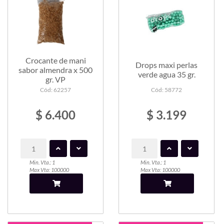
Crocante de mani
Drops maxi perlas
sabor almendra x 500
verde agua 35 gr.
gr. VP
Cód: 62257
Cód: 58772
$ 6.400
$ 3.199
Min. Vta.: 1
Min. Vta.: 1
Max Vta: 100000
Max Vta: 100000