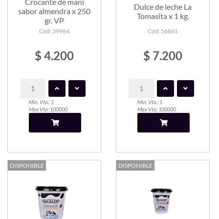
Crocante de mani
Dulce de leche La
sabor almendra x 250
Tomasita x 1 kg.
gr. VP
Cód: 39964
Cód: 56861
$ 4.200
$ 7.200
Min. Vta.: 1
Min. Vta.: 1
Max Vta: 100000
Max Vta: 100000
DISPONIBLE
DISPONIBLE