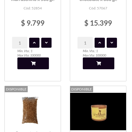
Cód: 52854
Cód: 57067
$ 9.799
$ 15.399
Min. Vta.: 1
Min. Vta.: 1
Max Vta: 100000
Max Vta: 100000
DISPONIBLE
DISPONIBLE