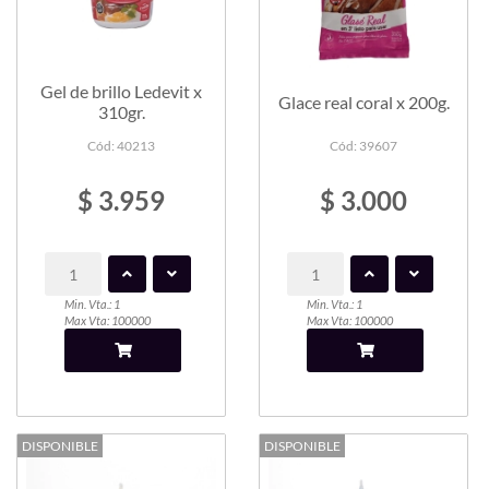
Gel de brillo Ledevit x
Glace real coral x 200g.
310gr.
Cód: 40213
Cód: 39607
$ 3.959
$ 3.000
Min. Vta.: 1
Min. Vta.: 1
Max Vta: 100000
Max Vta: 100000
DISPONIBLE
DISPONIBLE