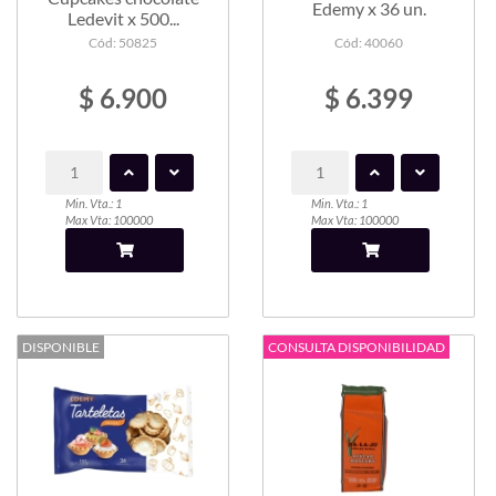
Edemy x 36 un.
Ledevit x 500...
Cód: 50825
Cód: 40060
$ 6.900
$ 6.399
Min. Vta.: 1
Min. Vta.: 1
Max Vta: 100000
Max Vta: 100000
DISPONIBLE
CONSULTA DISPONIBILIDAD