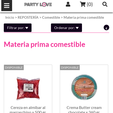
(
0
)
Inicio
>
REPOSTERÍA
>
Comestible
>
Materia prima comestible
Filtrar por:
Ordenar por:
Materia prima comestible
DISPONIBLE
DISPONIBLE
Cereza en almibar al
Crema Butter cream
marraschino x 500 gr.
chocolate x 360 gr.