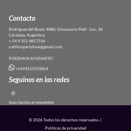
Contacto
Rodríguez del Busto 4086, Dinosaurio Mall - Loc. 26
Córdoba, Argentina
+ 54 9 351 4817316
cotillonpartylove@gmail.com
PODEMOS AYUDARTE?
+5493515931854
Seguinos en las redes
Suscripción al newsletter
© 2026 Todos los derechos reservados. |
Políticas de privacidad