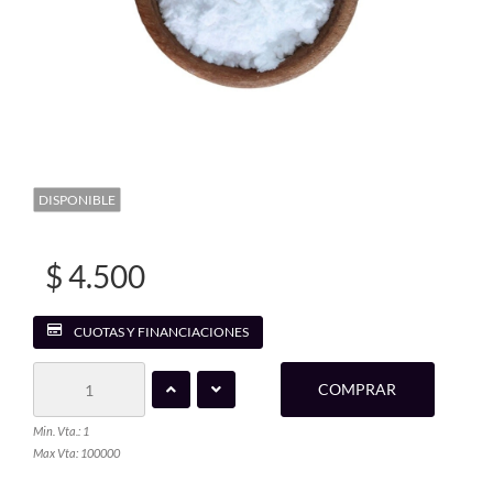
DISPONIBLE
$ 4.500
CUOTAS Y FINANCIACIONES
COMPRAR
Min. Vta.: 1
Max Vta: 100000